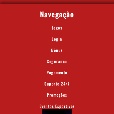
Navegação
Jogos
Login
Bônus
Segurança
Pagamento
Suporte 24/7
Promoções
Eventos Esportivos