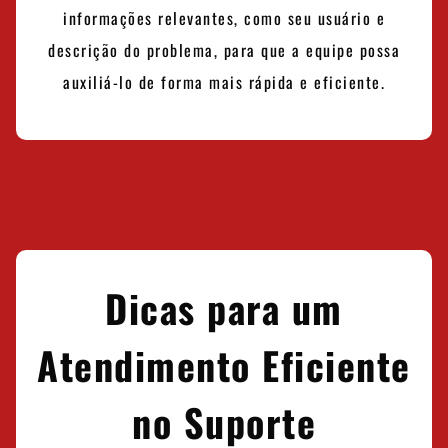
informações relevantes, como seu usuário e
descrição do problema, para que a equipe possa
auxiliá-lo de forma mais rápida e eficiente.
Dicas para um
Atendimento Eficiente
no Suporte