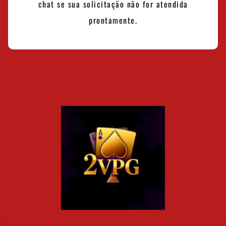
chat se sua solicitação não for atendida
prontamente.