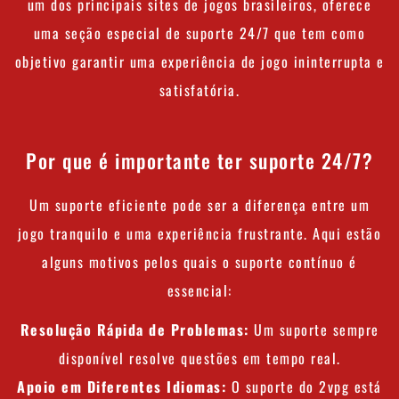
um dos principais sites de jogos brasileiros, oferece
uma seção especial de suporte 24/7 que tem como
objetivo garantir uma experiência de jogo ininterrupta e
satisfatória.
Por que é importante ter suporte 24/7?
Um suporte eficiente pode ser a diferença entre um
jogo tranquilo e uma experiência frustrante. Aqui estão
alguns motivos pelos quais o suporte contínuo é
essencial:
Resolução Rápida de Problemas:
Um suporte sempre
disponível resolve questões em tempo real.
Apoio em Diferentes Idiomas:
O suporte do 2vpg está