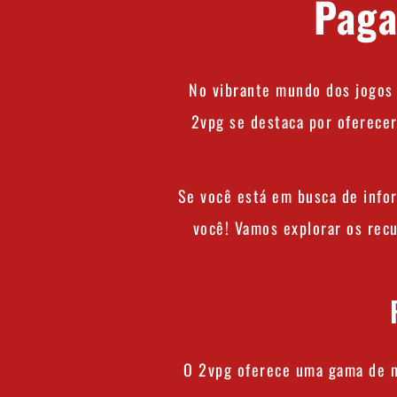
Paga
No vibrante mundo dos jogos 
2vpg se destaca por oferece
Se você está em busca de infor
você! Vamos explorar os recu
O 2vpg oferece uma gama de m