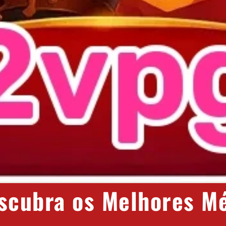
scubra os Melhores M