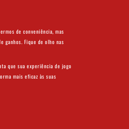
termos de conveniência, mas
 ganhos. Fique de olho nas
ta que sua experiência de jogo
orma mais eficaz às suas