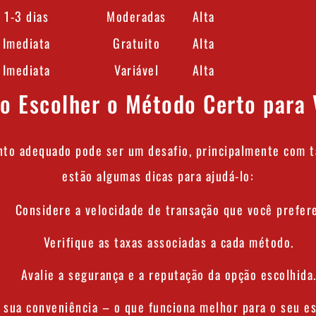
1-3 dias
Moderadas
Alta
Imediata
Gratuito
Alta
Imediata
Variável
Alta
o Escolher o Método Certo para 
to adequado pode ser um desafio, principalmente com ta
estão algumas dicas para ajudá-lo:
Considere a velocidade de transação que você prefer
Verifique as taxas associadas a cada método.
Avalie a segurança e a reputação da opção escolhida
 sua conveniência – o que funciona melhor para o seu es